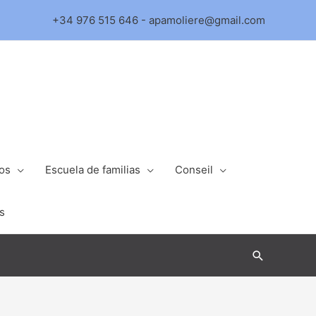
+34 976 515 646 - apamoliere@gmail.com
ios
Escuela de familias
Conseil
s
Buscar