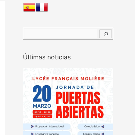
B
u
s
Últimas noticias
c
a
r