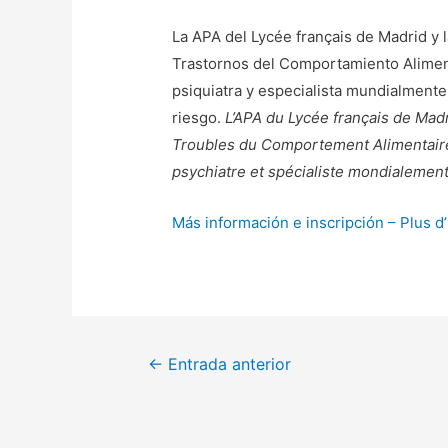
La APA del Lycée français de Madrid y 
Trastornos del Comportamiento Alimen
psiquiatra y especialista mundialment
riesgo.
L’APA du Lycée français de Mad
Troubles du Comportement Alimentaire
psychiatre et spécialiste mondialement
Más información e inscripción – Plus d’
Navegación
←
Entrada anterior
de
entradas