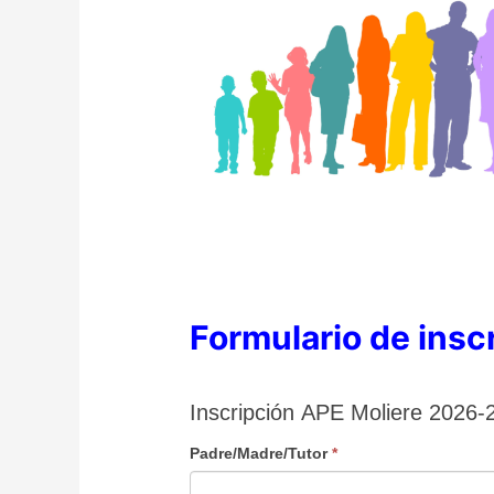
Formulario de insc
Inscripción
Inscripción APE Moliere 2026-
APE
Padre/Madre/Tutor
*
Moliere
2026-