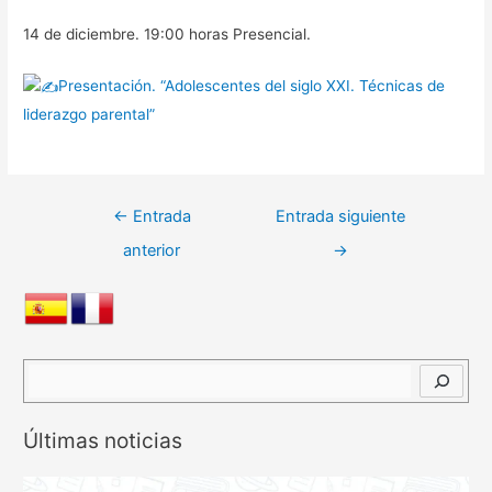
14 de diciembre. 19:00 horas Presencial.
Presentación. “Adolescentes del siglo XXI. Técnicas de
liderazgo parental”
Navegación
←
Entrada
Entrada siguiente
de
anterior
→
entradas
B
u
s
Últimas noticias
c
a