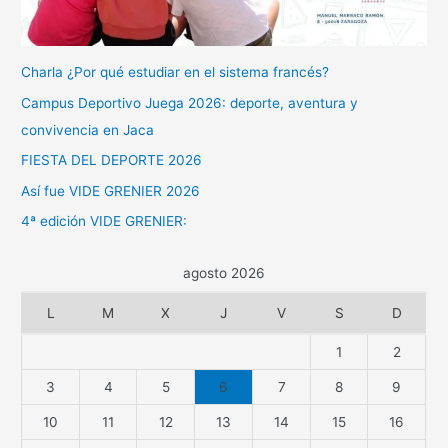
Charla ¿Por qué estudiar en el sistema francés?
Campus Deportivo Juega 2026: deporte, aventura y
convivencia en Jaca
FIESTA DEL DEPORTE 2026
Así fue VIDE GRENIER 2026
4ª edición VIDE GRENIER:
agosto 2026
L
M
X
J
V
S
D
1
2
3
4
5
6
7
8
9
10
11
12
13
14
15
16