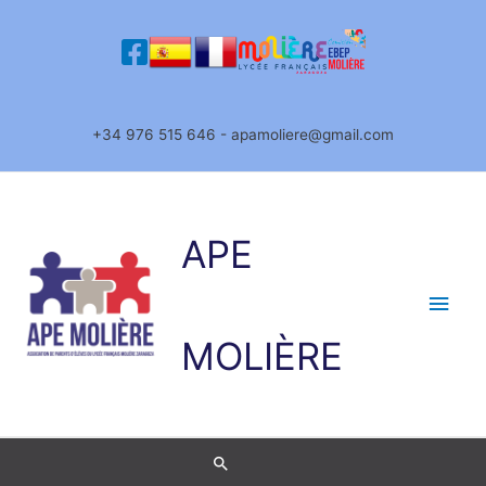
Ir
al
contenido
+34 976 515 646 - apamoliere@gmail.com
APE
Men
princ
MOLIÈRE
Buscar