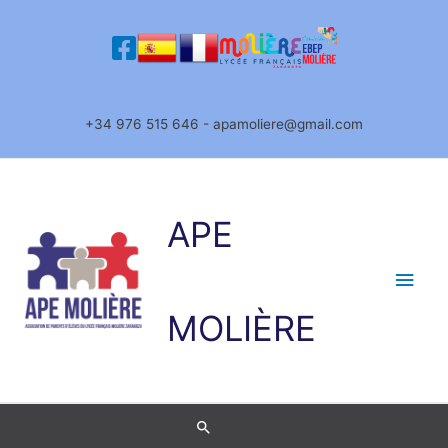
Ir
al
contenido
+34 976 515 646 - apamoliere@gmail.com
APE
Men
princ
MOLIÈRE
Buscar