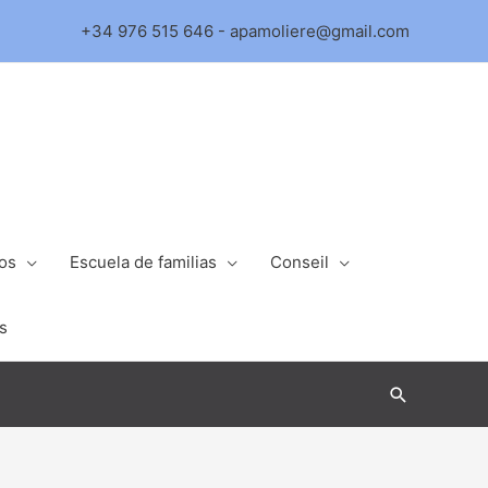
+34 976 515 646 - apamoliere@gmail.com
ios
Escuela de familias
Conseil
s
Buscar