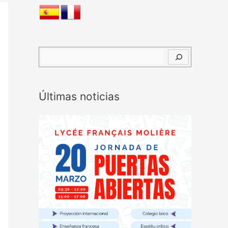
B
u
s
Últimas noticias
c
a
r