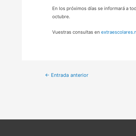
En los próximos días se informará a to
octubre.
Vuestras consultas en
extraescolares
Navegación
←
Entrada anterior
de
entradas