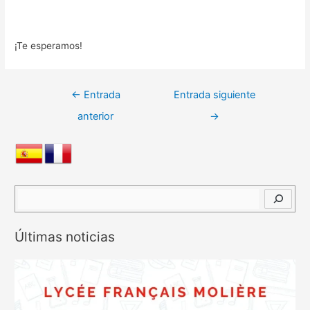
¡Te esperamos!
Navegación
←
Entrada
Entrada siguiente
de
anterior
→
entradas
B
u
s
Últimas noticias
c
a
r