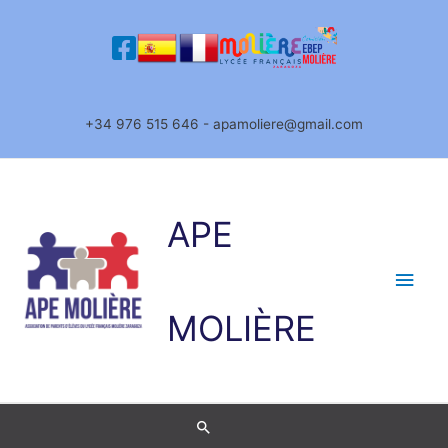
Ir
al
contenido
+34 976 515 646 - apamoliere@gmail.com
APE
Men
princ
MOLIÈRE
Buscar