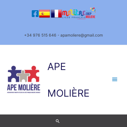
Ir
al
contenido
+34 976 515 646 - apamoliere@gmail.com
APE
Men
princ
MOLIÈRE
Buscar