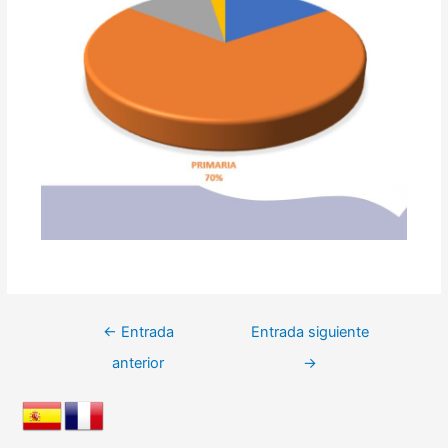
Navegación
←
Entrada
Entrada siguiente
de
anterior
→
entradas