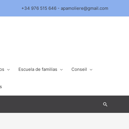
+34 976 515 646 - apamoliere@gmail.com
ios
Escuela de familias
Conseil
s
Buscar