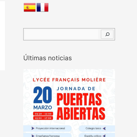
B
u
s
Últimas noticias
c
a
r